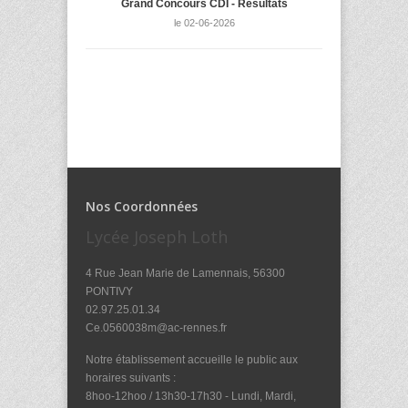
Grand Concours CDI - Résultats
le 02-06-2026
Nos Coordonnées
Lycée Joseph Loth
4 Rue Jean Marie de Lamennais, 56300
PONTIVY
02.97.25.01.34
Ce.0560038m@ac-rennes.fr
Notre établissement accueille le public aux
horaires suivants :
8hoo-12hoo / 13h30-17h30 - Lundi, Mardi,