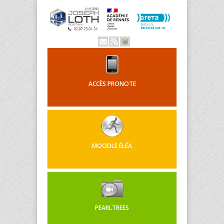
ACCÈS PRONOTE
MOODLE ÉLÉA
PEARLTREES