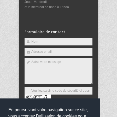
Jeudi, Vendredi
et le mercredi de 8hoo à 16hoo
Formulaire de contact
En poursuivant votre navigation sur ce site,
Envoyer
vous acceptez l'utilisation de cookies pour