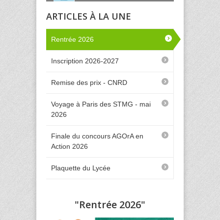
ARTICLES À LA UNE
Les BTS au lycée
LOTH
Rentrée 2026
Inscription 2026-2027
Les spécialités de
1ère et Term au
Remise des prix - CNRD
lycée LOTH
Voyage à Paris des STMG - mai
2026
Finale du concours AGOrA en
Action 2026
Plaquette du Lycée
"Rentrée 2026"