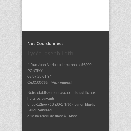
Nos Coordonnées
Lycée Joseph Loth
4 Rue Jean Marie de Lamennais, 56300
PONTIVY
02.97.25.01.34
Ce.0560038m@ac-rennes.fr
Notre établissement accueille le public aux
horaires suivants :
8hoo-12hoo / 13h30-17h30 - Lundi, Mardi,
Jeudi, Vendredi
et le mercredi de 8hoo à 16hoo