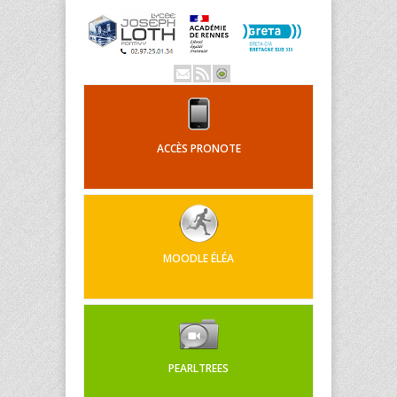
ACCÈS PRONOTE
MOODLE ÉLÉA
PEARLTREES