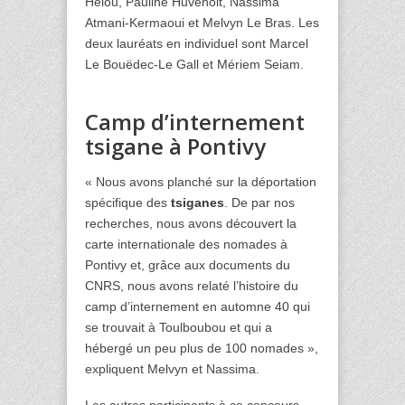
Hélou, Pauline Huvenoit, Nassima
Atmani-Kermaoui et Melvyn Le Bras. Les
deux lauréats en individuel sont Marcel
Le Bouëdec-Le Gall et Mériem Seiam.
Camp d’internement
tsigane à Pontivy
« Nous avons planché sur la déportation
spécifique des
tsiganes
. De par nos
recherches, nous avons découvert la
carte internationale des nomades à
Pontivy et, grâce aux documents du
CNRS, nous avons relaté l’histoire du
camp d’internement en automne 40 qui
se trouvait à Toulboubou et qui a
hébergé un peu plus de 100 nomades »,
expliquent Melvyn et Nassima.
Les autres participants à ce concours