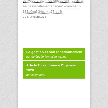
ce-lycee-breton-les-eleves-ont-reussi-a-
se-passer-des-ecrans-voici-comment-
161a0caf-34cb-4a77-bc4f-
a71d41840a6d
Sa gestion et son fonctionnement
par déléguée formation techno
Article Ouest France 21 janvier
2026
par secretariat