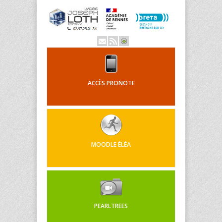
ACCÈS PRONOTE
MOODLE ÉLÉA
PEARLTREES