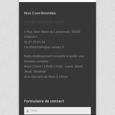
Nos Coordonnées
Lycée Joseph Loth
4 Rue Jean Marie de Lamennais, 56300
PONTIVY
02.97.25.01.34
Ce.0560038m@ac-rennes.fr
Notre établissement accueille le public aux
horaires suivants :
8hoo-12hoo / 13h30-17h30 - Lundi, Mardi,
Jeudi, Vendredi
et le mercredi de 8hoo à 16hoo
Formulaire de contact