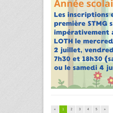
«
1
2
3
4
5
»