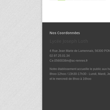
Nos Coordonnées
Lycée Joseph Loth
4 Rue Jean Marie de Lamennais, 56300 PO
02.97.25.01.34
Ce.0560038m@ac-rennes.fr
Notre établissement accueille le public aux ho
8hoo-12hoo / 13h30-17h30 - Lundi, Mardi, Je
et le mercredi de 8hoo à 16hoo