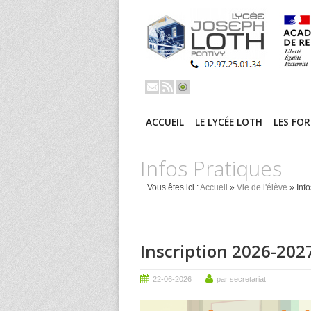
ACCUEIL
LE LYCÉE LOTH
LES FO
Infos Pratiques
Vous êtes ici :
Accueil
»
Vie de l'élève
» Info
Inscription 2026-202
22-06-2026
par secretariat