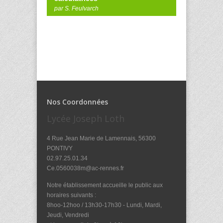
par S. Feulvarch
Nos Coordonnées
Lycée Joseph Loth
4 Rue Jean Marie de Lamennais, 56300
PONTIVY
02.97.25.01.34
Ce.0560038m@ac-rennes.fr
Notre établissement accueille le public aux
horaires suivants :
8hoo-12hoo / 13h30-17h30 - Lundi, Mardi,
Jeudi, Vendredi