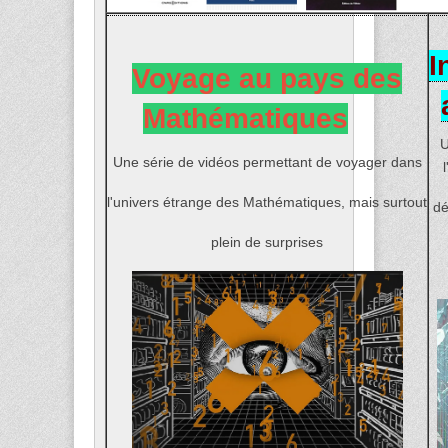
I
Voyage au pays des
Mathématiques
U
Une série de vidéos permettant de voyager dans
l'univers étrange des Mathématiques, mais surtout
dé
plein de surprises