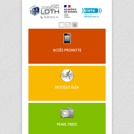
ACCÈS PRONOTE
MOODLE ÉLÉA
PEARLTREES