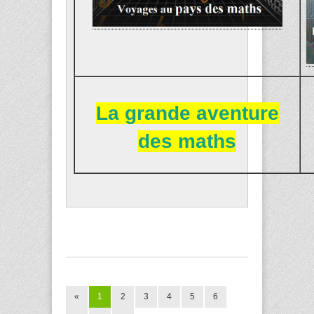
La grande aventure
des maths
«
1
2
3
4
5
6