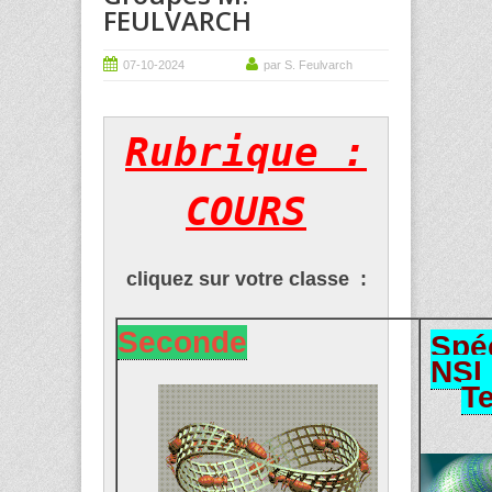
FEULVARCH
07-10-2024
par S. Feulvarch
Rubrique :
COURS
cliquez sur votre classe :
Seconde
Spéc
NSI 
T