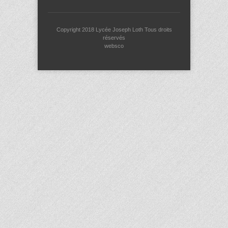
Copyright 2018
Lycée Joseph Loth
Tous droits
réservés
websco