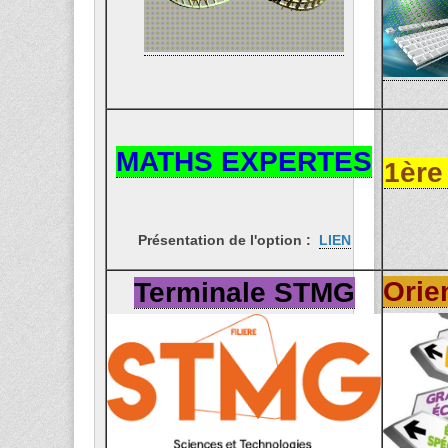
MATHS EXPERTES
1èr
Présentation de l'option :
LIEN
Orie
Terminale STMG