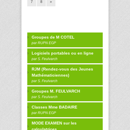
7
8
»
Groupes de M COTEL
par RUPN EGP
Logiciels portables ou en ligne
par S. Feulvarch
RJM (Rendez-vous des Jeunes
Mathématiciennes)
par S. Feulvarch
Groupes M. FEULVARCH
par S. Feulvarch
Classes Mme BADAIRE
par RUPN EGP
MODE EXAMEN sur les
calculatrices