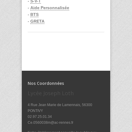
-
S-V-T
-
Aide Personnalisée
-
BTS
-
GRETA
Nos Coordonnées
Lycée Joseph Loth
4 Rue Jean Marie de Lamennais, 56300
PONTIVY
02.97.25.01.34
Ce.0560038m@ac-rennes.fr