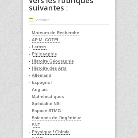
vers les rubriques
suivantes :
Sommaire
-
Moteurs de Recherche
-
AP M. COTEL
-
Lettres
-
Philosophie
-
Histoire Géographie
-
Histoire des Arts
-
Allemand
-
Espagnol
-
Anglais
-
Mathématiques
-
Spécialité NSI
-
Espace STMG
-
Sciences de l'ingénieur
-
SNT
-
Physique / Chimie