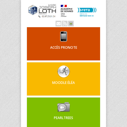
ACCÈS PRONOTE
MOODLE ÉLÉA
PEARLTREES