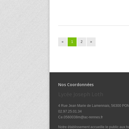
«
1
2
»
Nos Coordonnées
Lycée Joseph Loth
4 Rue Jean Marie de Lamennais, 56300 PO
02.97.25.01.34
Ce.0560038m@ac-rennes.fr
Notre établissement accueille le public aux ho