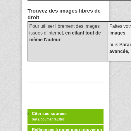
Trouvez des images libres de
droit
Pour utiliser librement des images
Faites vo
issues d'Internet,
en citant tout de
images
même l'auteur
puis
Para
avancée, 
Citer ses sources
par Documentalistes
Références à noter pour trouver un