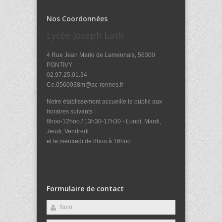
Nos Coordonnées
Lycée Joseph Loth
4 Rue Jean Marie de Lamennais, 56300
PONTIVY
02.97.25.01.34
Ce.0560038m@ac-rennes.fr
Notre établissement accueille le public aux
horaires suivants :
8hoo-12hoo / 13h30-17h30 - Lundi, Mardi,
Jeudi, Vendredi
et le mercredi de 8hoo à 16hoo
Formulaire de contact