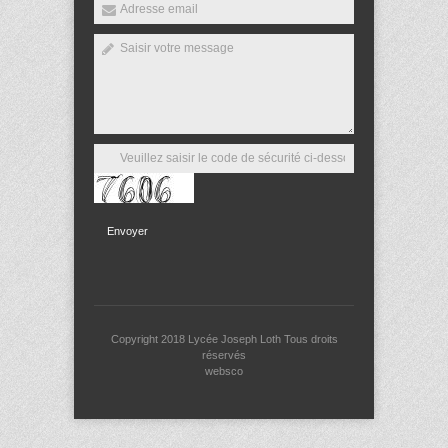
Envoyer
Copyright 2018
Lycée Joseph Loth
Tous droits
réservés
websco